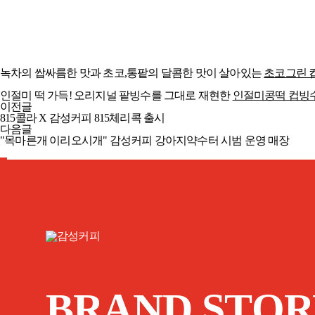
혼빙어때 컵빙어때 감성커피 컵빙수 2종 출시!
녹차의 쌉싸름한 맛과 초코,통팥의 달콤한 맛이 살아있는
초코그린 
인절미 떡 가득! 오리지널 팥빙수를 그대로 재현한
인절미콩떡 컵빙
이전글
815콜라 X 감성커피 815체리콕 출시
다음글
"목마른개 이리오시개" 감성커피 강아지약수터 시범 운영 매장
BRAND STOR