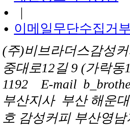
|
이메일무단수집거
(주)비브라더스감성커
중대로12길 9 (가락동1
1192
E-mail
b_brothe
부산지사
부산 해운대구
호 감성커피 부산영남