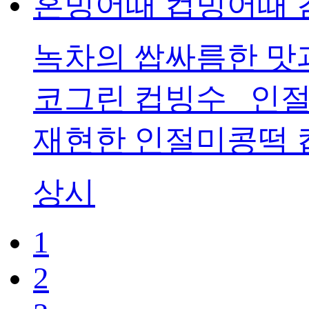
혼빙어때 컵빙어때 감
녹차의 쌉싸름한 맛
코그린 컵빙수 인절
재현한 인절미콩떡 
상시
1
2