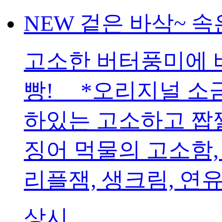
NEW 겉은 바삭~ 
고소한 버터풍미에 
빵! *오리지널 소
하있는 고소하고 짭
징어 먹물의 고소함,
리플잼, 생크림, 연
상시