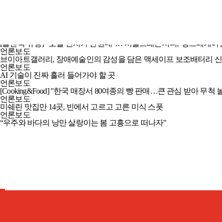
언론보도
[플맨픽-유통] "호텔 런치가 만원대"… 서울드래곤시티, '킹스베케이션.
언론보도
브이아트갤러리, 장애예술인의
감성
을 담은 맥세이프 보조배터리 신제
언론보도
AI 기술이 진짜 흘러 들어가야 할 곳
언론보도
[Cooking&Food] "한국 매장서 80여종의 빵 판매…큰 관심 받아 무척 놀
언론보도
미쉐린 맛집만 14곳, 빈에서 고르고 고른 미식 스폿
언론보도
“우주와 바다의 낭만 살랑이는 봄 고흥으로 떠나자”