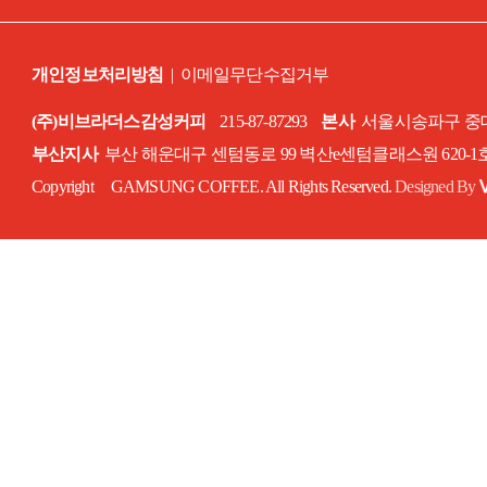
개인정보처리방침
|
이메일무단수집거부
(주)비브라더스감성커피
215-87-87293
본사
서울시송파구 중대로
부산지사
부산 해운대구 센텀동로 99 벽산e센텀클래스원 620-
Copyright GAMSUNG COFFEE. All Rights Reserved.
Designed By