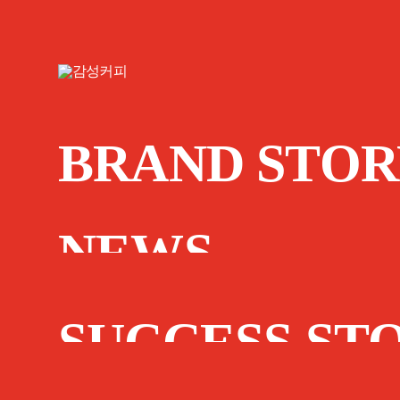
BRAND STOR
NEWS
SUCCESS ST