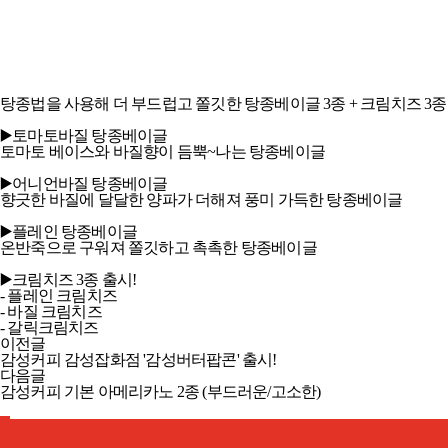
감성커피 탕종베이글 3종 출시
탕종법을 사용해 더 부드럽고 쫄깃한 탕종베이글 3종 + 크림치즈 3종
▶️
토마토바질 탕종베이글
토마토 베이스와 바질향이 듬뿍~나는 탕종베이글
▶️
어니언바질 탕종베이글
향긋한 바질에 달달한 양파가 더해져 풍미 가득한 탕종베이글
▶️
플레인 탕종베이글
온반죽으로 구워져 쫄깃하고 촉촉한 탕종베이글
▶️크림치즈 3종 출시!
- 플레인 크림치즈
- 바질 크림치즈
- 갈릭크림치즈
이전글
감성커피 감성잡화점 '감성버터팝콘' 출시!
다음글
감성커피 기본 아메리카노 2종 (부드러운/고소한)