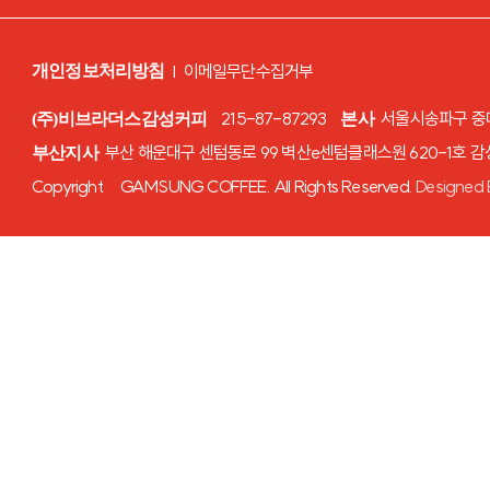
|
이메일무단수집거부
개인정보처리방침
215-87-87293
서울시송파구 중대로
(주)비브라더스감성커피
본사
부산 해운대구 센텀동로 99 벽산e센텀클래스원 620-1호 
부산지사
Copyright GAMSUNG COFFEE. All Rights Reserved.
Designed 