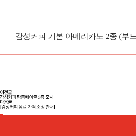
감성커피 기본 아메리카노 2종 (부
이전글
감성커피 탕종베이글 3종 출시
다음글
[감성커피 음료 가격 조정 안내]