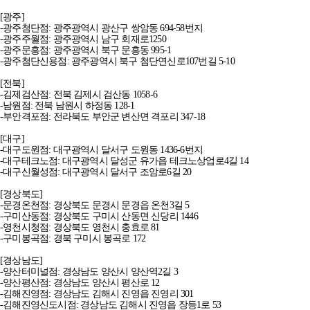
[광주]
-광주첨단점: 광주광역시 광산구 쌍암동 694-58번지
-광주주월점: 광주광역시 남구 회재로1250
-광주문흥점: 광주광역시 북구 문흥동 995-1
-광주첨단신용점: 광주광역시 북구 첨단연신로107번길 5-10
[전북]
-김제검산점: 전북 김제시 검산동 1058-6
-남원점: 전북 남원시 하정동 128-1
-부안격포점: 전라북도 부안군 변산면 격포리 347-18
[대구]
-대구도원점: 대구광역시 달서구 도원동 1436-6번지
-대구테크노점: 대구광역시 달성군 유가읍 테크노상업로4길 14
-대구신월성점: 대구광역시 달서구 조암로6길 20
[경상북도]
-문경온천점: 경상북도 문경시 문경읍 온천3길 5
-구미산동점: 경상북도 구미시 산동면 신당리 1446
-영천시청점: 경상북도 영천시 충효로 81
-구미봉곡점: 경북 구미시 봉곡로 172
[경상남도]
-양산터미널점: 경상남도 양산시 양산역2길 3
-양산평산점: 경상남도 양산시 평산로 12
-김해진영점: 경상남도 김해시 진영읍 진영리 301
-김해진영신도시점: 경상남도 김해시 진영읍 장등1로 53