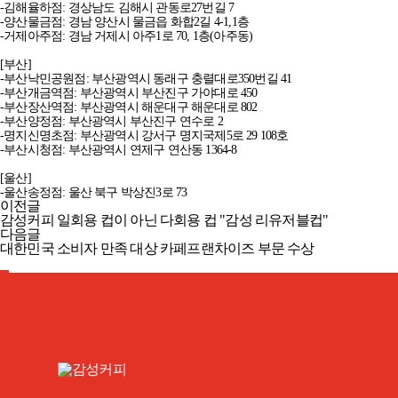
-김해율하점: 경상남도 김해시 관동로27번길 7
-양산물금점: 경남 양산시 물금읍 화합2길 4-1,1층
-거제아주점: 경남 거제시 아주1로 70, 1층(아주동)
[부산]
-부산낙민공원점: 부산광역시 동래구 충렬대로350번길 41
-부산개금역점: 부산광역시 부산진구 가야대로 450
-부산장산역점: 부산광역시 해운대구 해운대로 802
-부산양정점: 부산광역시 부산진구 연수로 2
-명지신명초점: 부산광역시 강서구 명지국제5로 29 108호
-부산시청점: 부산광역시 연제구 연산동 1364-8
[울산]
-울산송정점: 울산 북구 박상진3로 73
이전글
감성커피 일회용 컵이 아닌 다회용 컵 "감성 리유저블컵"
다음글
대한민국 소비자 만족 대상 카페프랜차이즈 부문 수상