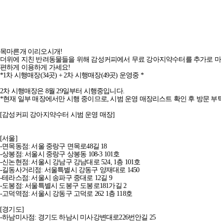
"목마른개 이리오시개" 감성커피 강아지약수터 시범 운영 매장(2차 
목마른개 이리오시개!
더위에 지친 반려동물들을 위해 감성커피에서 무료 강아지약수터를 추가로 
편하게 이용하게 가세요!
*1차 시행매장(34곳) + 2차 시행매장(49곳) 운영중 *
2차 시행매장은 8월 29일부터 시행중입니다.
*현재 일부 매장에서만 시행 중이므로, 시범 운영 매장리스트 확인 후 방문 
[감성커피 강아지약수터 시범 운영 매장]
[서울]
-면목동점: 서울 중랑구 면목로48길 18
-상봉점: 서울시 중랑구 상봉동 108-3 101호
-신논현점: 서울시 강남구 강남대로 524, 1층 101호
-길동사거리점: 서울특별시 강동구 양재대로 1450
-테라스점: 서울시 송파구 중대로 12길 9
-도봉점: 서울특별시 도봉구 도봉로181가길 2
-고덕역점: 서울시 강동구 고덕로 262 1층 118호
[경기도]
-하남미사점: 경기도 하남시 미사강변대로226번안길 25