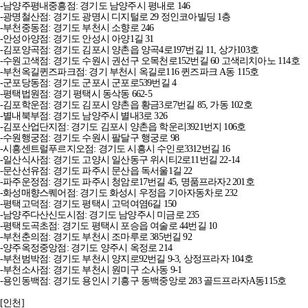
-남양주평내중흥점: 경기도 남양주시 평내로 146
-광명철산점: 경기도 광명시 디지털로 29 정인코아빌딩 1층
-부천중동점: 경기도 부천시 소향로 246
-안성아양점: 경기도 안성시 아양1길 31
-김포양곡점: 경기도 김포시 양촌읍 양곡4로197번길 11, 상가103호
-수원고색점: 경기도 수원시 권선구 오목천로152번길 60 고색리치아노 114호
-부천옥길퀸즈파크점: 경기 부천시 옥길로116 퀸즈파크 A동 115호
-군포당동점: 경기도 군포시 군포로539번길 4
-평택법원점: 경기 평택시 동삭동 662-5
-김포학운점: 경기도 김포시 양촌읍 황금3로7번길 85, 가동 102호
-별내북부점: 경기도 남양주시 별내3로 326
-김포산업단지점: 경기도 김포시 양촌읍 학운리3921번지 106호
-수원행궁점: 경기도 수원시 팔달구 행궁로 98
-시흥센트럴푸르지오점: 경기도 시흥시 수인로3312번길 16
-일산식사점: 경기도 고양시 일산동구 위시티2로11번길 22-14
-문산선유점: 경기도 파주시 문산읍 독서울1길 22
-파주운정점: 경기도 파주시 청암로17번길 45, 명품프라자2 201호
-화성매향스퀘어점: 경기도 화성시 우정읍 기아자동차로 232
-평택고덕점: 경기도 평택시 고덕여염6길 150
-남양주다산신도시점: 경기도 남양주시 미금로 235
-평택도곡초점: 경기도 평택시 포승읍 여술로 44번길 10
-부천춘의점: 경기도 부천시 조마루로 385번길 92
-양주옥정중앙점: 경기도 양주시 옥정로 214
-부천범박점: 경기도 부천시 양지로92번길 9-3, 상정프라자 104호
-부천소사점: 경기도 부천시 원미구 소사동 9-1
-용인동백점: 경기도 용인시 기흥구 동백중앙로 283 골드프라자A동115호
[인천]