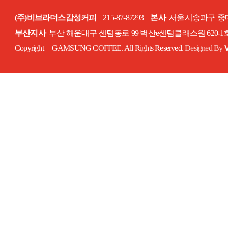
(주)비브라더스감성커피
215-87-87293
본사
서울시송파구 중대로
부산지사
부산 해운대구 센텀동로 99 벽산e센텀클래스원 620-
Copyright GAMSUNG COFFEE. All Rights Reserved.
Designed By