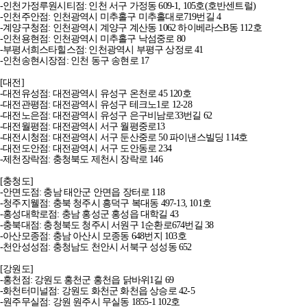
-인천가정루원시티점: 인천 서구 가정동 609-1, 105호(호반센트럴)
-인천주안점: 인천광역시 미추홀구 미추홀대로719번길 4
-계양구청점: 인천광역시 계양구 계산동 1062 하이베라스B동 112호
-인천용현점: 인천광역시 미추홀구 낙섬중로 80
-부평서희스타힐스점: 인천광역시 부평구 상정로 41
-인천송현시장점: 인천 동구 송현로 17
[대전]
-대전유성점: 대전광역시 유성구 온천로 45 120호
-대전관평점: 대전광역시 유성구 테크노1로 12-28
-대전노은점: 대전광역시 유성구 은구비남로33번길 62
-대전월평점: 대전광역시 서구 월평중로13
-대전시청점: 대전광역시 서구 둔산중로 50 파이낸스빌딩 114호
-대전도안점: 대전광역시 서구 도안동로 234
-제천장락점: 충청북도 제천시 장락로 146
[충청도]
-안면도점: 충남 태안군 안면읍 장터로 118
-청주지웰점: 충북 청주시 흥덕구 복대동 497-13, 101호
-홍성대학로점: 충남 홍성군 홍성읍 대학길 43
-충북대점: 충청북도 청주시 서원구 1순환로674번길 38
-아산모종점: 충남 아산시 모종동 648번지 103호
-천안성성점: 충청남도 천안시 서북구 성성동 652
[강원도]
-홍천점: 강원도 홍천군 홍천읍 닭바위1길 69
-화천터미널점: 강원도 화천군 화천읍 상승로 42-5
-원주무실점: 강원 원주시 무실동 1855-1 102호