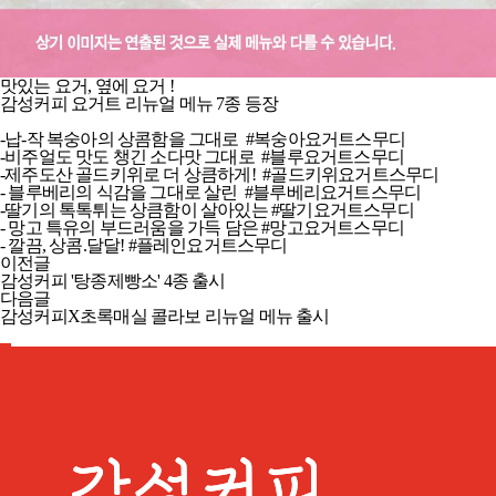
맛있는 요거, 옆에 요거 !
감성커피 요거트 리뉴얼 메뉴 7종 등장
-납-작 복숭아의 상콤함을 그대로
#복숭아요거트스무디
-비주얼도 맛도 챙긴 소다맛 그대로
#블루요거트스무디
-제주도산 골드키위로 더 상큼하게!
#골드키위요거트스무디
- 블루베리의 식감을 그대로 살린
#블루베리요거트스무디
-딸기의 톡톡튀는 상큼함이 살아있는
#딸기요거트스무디
- 망고 특유의 부드러움을 가득 담은
#망고요거트스무디
- 깔끔, 상콤.달달!
#플레인요거트스무디
이전글
감성커피 '탕종제빵소' 4종 출시
다음글
감성커피X초록매실 콜라보 리뉴얼 메뉴 출시