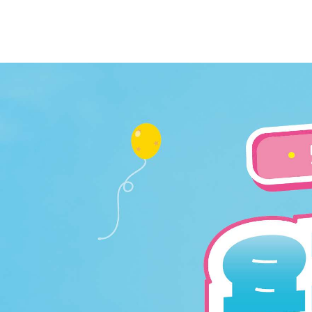
감성커피 상큼 달콤 요거트스무디 7종 출시