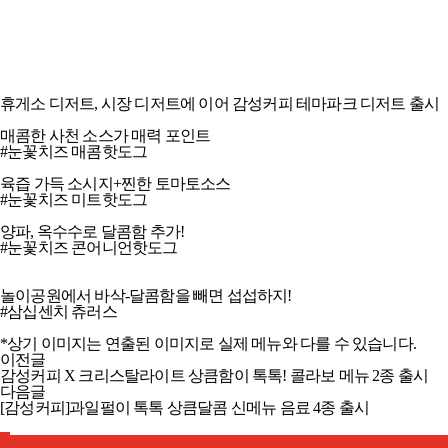
[감성커피] 놀이동산 필수간식! 테마파크 디저트 4종 출시
휴게소 디저트, 시장 디저트에 이어 감성커피 테마파크 디저트 출시
매콤한 사천 소스가 매력 포인트​
#눈꽃치즈 매콤핫도그​​​
육즙 가득 소시지+찐한 토마토소스​
#눈꽃치즈 미트핫도그​
​양파, 옥수수로 달콤함 추가! ​
#눈꽃치즈 콘어니언핫도그​
놀이공원에서 바삭-달콤함을 빼면 섭섭하지!
#삼십센치 츄러스​​
*상기 이미지는 연출된 이미지로 실제 메뉴와 다를 수 있습니다. ​
이전글
감성커피 X 크리스탈라이트 상큼함이 톡톡! 콜라보 메뉴 2종 출시
다음글
[감성커피]과일펄이 톡톡 상큼달콤 신메뉴 음료 4종 출시