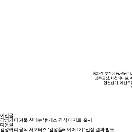
누적 판매량 100만개 돌파!소금빵 1+1EVENT 진행(2/27~2/29 한정)
중화역, 부천상동, 원광대
경주금장, 화천터미널, 
인천신기 , 아산모종
이전글
감성커피 겨울 신메뉴 '휴게소 간식 디저트' 출시
다음글
감성커피 공식 서포터즈 ‘감성플레이어 1기’ 선정 결과 발표